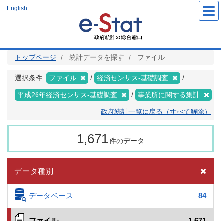
メ
English
イ
ン
コ
ン
テ
ン
ツ
トップページ
統計データを探す
ファイル
に
移
動
選択条件:
ファイル
経済センサス‐基礎調査
平成26年経済センサス‐基礎調査
事業所に関する集計
政府統計一覧に戻る（すべて解除）
1,671
件のデータ
データ種別
データベース
84
ファイル
1,671