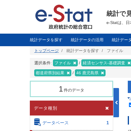
メ
イ
ン
統計で
コ
ン
テ
e-Stat
ン
ツ
に
移
統計データを探す
統計データの活用
統計デー
動
トップページ
統計データを探す
ファイル
選択条件:
ファイル
経済センサス‐基礎調査
都道府県別結果
46 鹿児島県
1
件のデータ
データ種別
データベース
1