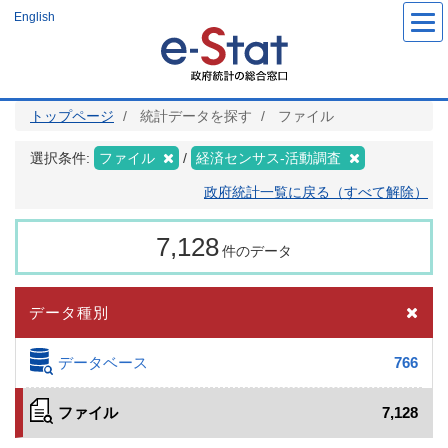
メ
English
イ
ン
コ
ン
テ
ン
ツ
トップページ
統計データを探す
ファイル
に
移
動
選択条件:
ファイル
経済センサス‐活動調査
政府統計一覧に戻る（すべて解除）
7,128
件のデータ
データ種別
データベース
766
ファイル
7,128