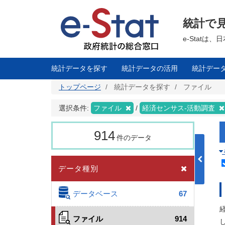
メ
イ
ン
統計で
コ
ン
テ
e-Stat
ン
ツ
に
移
統計データを探す
統計データの活用
統計デー
動
トップページ
統計データを探す
ファイル
選択条件:
ファイル
経済センサス‐活動調査
914
件のデータ
データ種別
データベース
67
ファイル
914