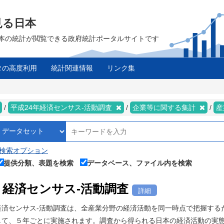
見る日本
は、日本の統計が閲覧できる政府統計ポータルサイトです
タの高度利用
統計関連情報
リンク集
平成24年経済センサス‐活動調査
企業等に関する集計
産
検索オプション
提供分類、表題を検索
データベース、ファイル内を検索
経済センサス‐活動調査
詳細
経済センサス‐活動調査は、全産業分野の経済活動を同一時点で把握する
して、５年ごとに実施されます。調査から得られる日本の経済活動の実