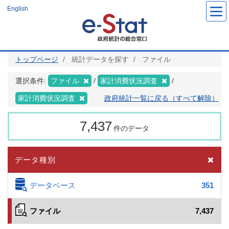
メ
English
イ
ン
コ
ン
テ
ン
ツ
トップページ
統計データを探す
ファイル
に
移
動
選択条件:
ファイル
家計消費状況調査
家計消費状況調査
政府統計一覧に戻る（すべて解除）
7,437
件のデータ
データ種別
データベース
351
ファイル
7,437