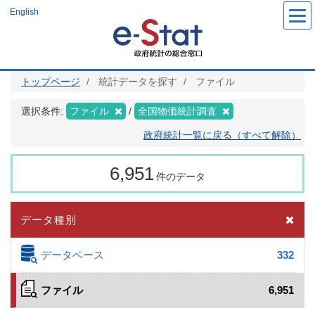
メ
English
イ
ン
コ
ン
テ
ン
ツ
トップページ
統計データを探す
ファイル
に
移
動
選択条件:
ファイル
全国物価統計調査
政府統計一覧に戻る（すべて解除）
6,951
件のデータ
データ種別
データベース
332
ファイル
6,951