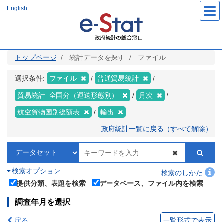
メ
English
イ
ン
コ
ン
テ
ン
ツ
トップページ
統計データを探す
ファイル
に
移
動
選択条件:
ファイル
普通貿易統計
貿易統計_全国分（運送形態別）
月次
航空貨物国別総額表
輸出
政府統計一覧に戻る（すべて解除）
検索オプション
検索のしかた
提供分類、表題を検索
データベース、ファイル内を検索
調査年月を選択
戻る
一覧形式で表示