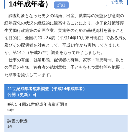
で表示
14年成年者）
詳細
調査対象となった男女の結婚、出産、就業等の実態及び意識の
経年変化の状況を継続的に観察することにより、少子化対策等厚
生労働行政施策の企画立案、実施等のための基礎資料を得ること
を目的に、全国の20～34歳（平成14年10月末日現在）である男女
及びその配偶者を対象として、平成14年から実施してきました
が、第14回（平成27年）調査をもって終了しました。
仕事の有無、就業形態、配偶者の有無、家事・育児時間、親と
の同居の有無、独身者の結婚意欲、子どもをもつ意欲等を把握し
た結果を提供しています。
21世紀成年者縦断調査（平成14年成年者）
公開（更新）日
■第１４回21世紀成年者縦断調査
64件
調査の概要
1件