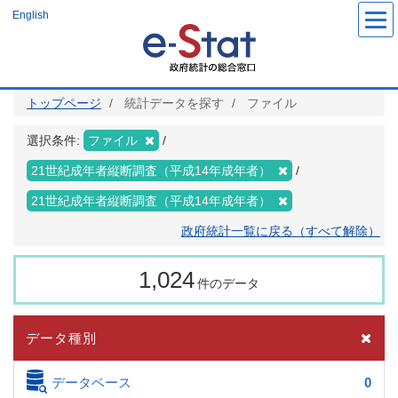
メ
English
イ
ン
コ
ン
テ
ン
ツ
トップページ
統計データを探す
ファイル
に
移
動
選択条件:
ファイル
21世紀成年者縦断調査（平成14年成年者）
21世紀成年者縦断調査（平成14年成年者）
政府統計一覧に戻る（すべて解除）
1,024
件のデータ
データ種別
データベース
0