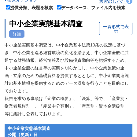
検索オプション
検索のしかた
提供分類、表題を検索
データベース、ファイル内を検索
中小企業実態基本調査
一覧形式で表
示
詳細
中小企業実態基本調査は、中小企業基本法第10条の規定に基づ
き、中小企業を巡る経営環境の変化を踏まえ、中小企業全般に共
通する財務情報、経営情報及び設備投資動向等を把握するため、
中小企業全般の経営等の実態を明らかにし、中小企業施策の企
画・立案のための基礎資料を提供するとともに、中小企業関連統
計の基本情報を提供するためのデータ収集を行うことを目的にし
ております。
報告を求める事項は「企業の概要」、「決算」等で、「産業別・
従業者規模別」、「産業中分類別」、「産業別・資本金階級別」
等に集計し公表しております。
中小企業実態基本調査
公開（更新）日