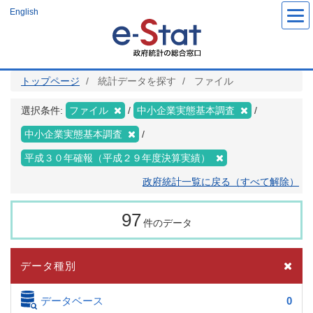
メ
English
イ
ン
コ
ン
テ
ン
ツ
トップページ
統計データを探す
ファイル
に
移
動
選択条件:
ファイル
中小企業実態基本調査
中小企業実態基本調査
平成３０年確報（平成２９年度決算実績）
政府統計一覧に戻る（すべて解除）
97
件のデータ
データ種別
データベース
0