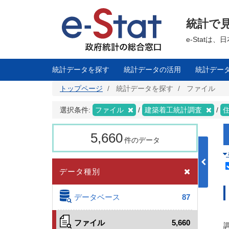
メ
イ
ン
統計で
コ
ン
テ
e-Stat
ン
ツ
に
移
統計データを探す
統計データの活用
統計デー
動
トップページ
統計データを探す
ファイル
選択条件:
ファイル
建築着工統計調査
5,660
件のデータ
データ種別
データベース
87
ファイル
5,660