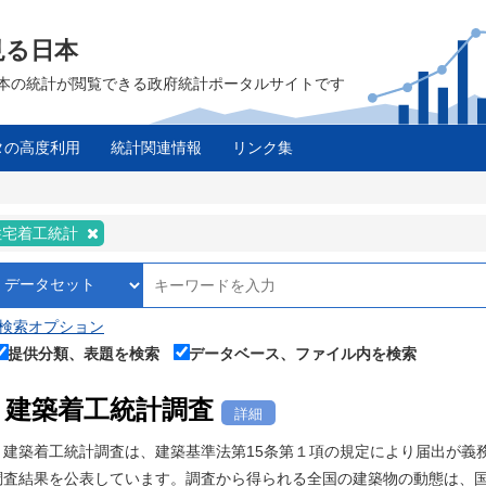
見る日本
は、日本の統計が閲覧できる政府統計ポータルサイトです
タの高度利用
統計関連情報
リンク集
住宅着工統計
検索オプション
提供分類、表題を検索
データベース、ファイル内を検索
建築着工統計調査
詳細
建築着工統計調査は、建築基準法第15条第１項の規定により届出が義
調査結果を公表しています。調査から得られる全国の建築物の動態は、