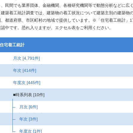
く、民間でも業界団体、金融機関、各種研究機関等で動態分析などに広
建築着工統計調査では、建築物の着工状況について建築主別の建築物の
国、都道府県、市区町村の地域で提供しています。※「住宅着工統計」17
確認中です。恐れ入りますが、エクセル表をご利用ください。
住宅着工統計
月次
[4,791件]
年次
[414件]
年度次
[445件]
■時系列表
[10件]
月次
[6件]
年次
[3件]
年度次
[1件]