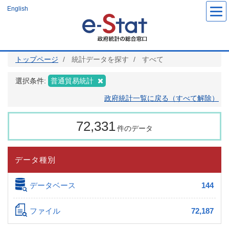
メ
English
イ
ン
コ
ン
テ
ン
ツ
トップページ
統計データを探す
すべて
に
移
動
選択条件:
普通貿易統計
政府統計一覧に戻る（すべて解除）
72,331
件のデータ
データ種別
データベース
144
ファイル
72,187