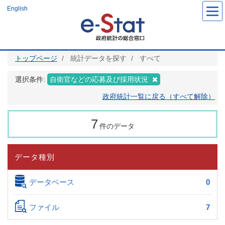
メ
English
イ
ン
コ
ン
テ
ン
ツ
トップページ
統計データを探す
すべて
に
移
動
選択条件:
自衛官などの応募及び採用状況
政府統計一覧に戻る（すべて解除）
7
件のデータ
データ種別
データベース
0
ファイル
7