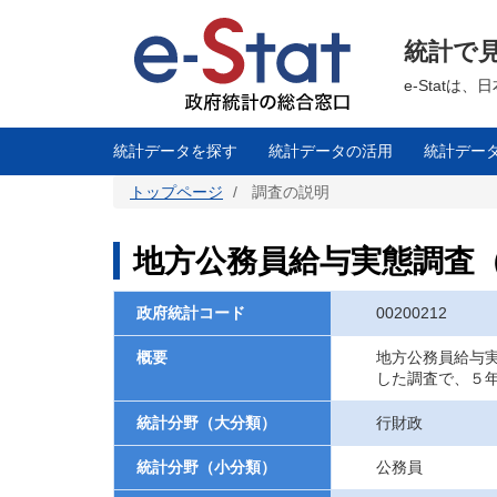
メ
イ
ン
統計で
コ
ン
テ
e-Stat
ン
ツ
に
移
統計データを探す
統計データの活用
統計デー
動
トップページ
調査の説明
地方公務員給与実態調査
政府統計コード
00200212
概要
地方公務員給与
した調査で、５
統計分野（大分類）
行財政
統計分野（小分類）
公務員