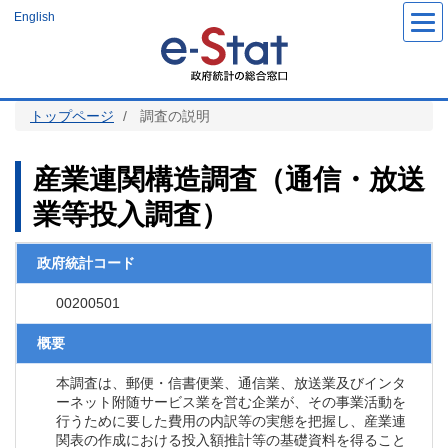
メ
English
イ
ン
コ
ン
テ
ン
ツ
トップページ
調査の説明
に
移
動
産業連関構造調査（通信・放送
業等投入調査）
政府統計コード
00200501
概要
本調査は、郵便・信書便業、通信業、放送業及びインタ
ーネット附随サービス業を営む企業が、その事業活動を
行うために要した費用の内訳等の実態を把握し、産業連
関表の作成における投入額推計等の基礎資料を得ること