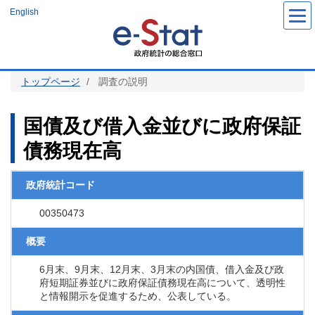
メ
English
イ
ン
コ
ン
テ
ン
ツ
トップページ
調査の説明
に
移
動
国債及び借入金並びに政府保証
債務現在高
政府統計コード
00350473
概要
6月末、9月末、12月末、3月末の内国債、借入金及び政
府短期証券並びに政府保証債務現在高について、透明性
と情報開示を促進するため、公表している。