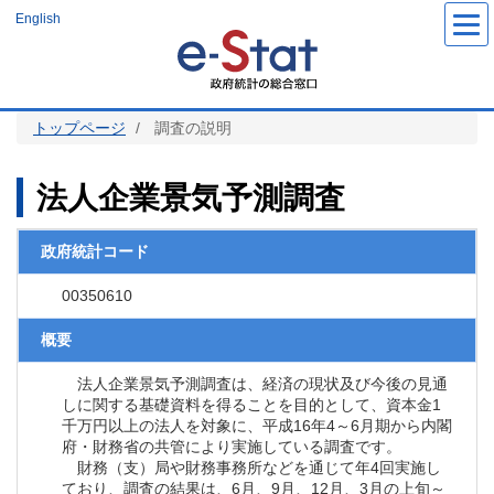
メ
English
イ
ン
コ
ン
テ
ン
ツ
トップページ
調査の説明
に
移
動
法人企業景気予測調査
政府統計コード
00350610
概要
法人企業景気予測調査は、経済の現状及び今後の見通
しに関する基礎資料を得ることを目的として、資本金1
千万円以上の法人を対象に、平成16年4～6月期から内閣
府・財務省の共管により実施している調査です。
財務（支）局や財務事務所などを通じて年4回実施し
ており、調査の結果は、6月、9月、12月、3月の上旬～