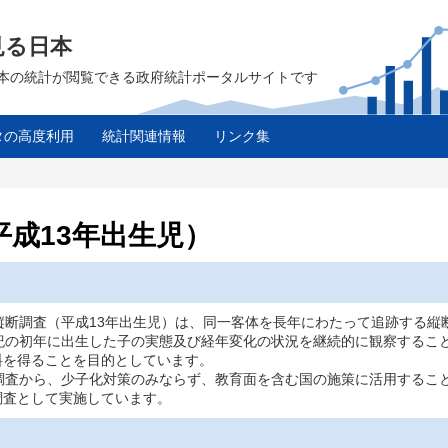
見る日本
は、日本の統計が閲覧できる政府統計ポータルサイトです
タの高度利用
統計関連情報
リンク集
平成13年出生児）
縦断調査（平成13年出生児）は、同一客体を長年にわたって追跡する縦
世紀の初年に出生した子の実態及び経年変化の状況を継続的に観察するこ
料を得ることを目的としています。
調査から、少子化対策のみならず、教育面を含む国の施策に活用するこ
調査として実施しています。