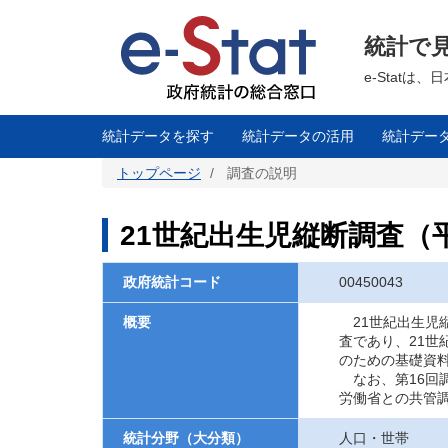
メ
イ
ン
統計で
コ
ン
テ
e-Stat
ン
ツ
に
移
統計データを探す
統計データの活用
統計デー
動
トップページ
調査の説明
21世紀出生児縦断調査（
政府統計コード
00450043
概要
21世紀出生児
査であり、21
のための基礎資
なお、第16回
労働省との共管
統計分野（大分類）
人口・世帯