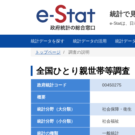
メ
イ
ン
統計で
コ
ン
テ
e-Stat
ン
ツ
に
移
統計データを探す
統計データの活用
統計デー
動
トップページ
調査の説明
全国ひとり親世帯等調査
政府統計コード
00450275
概要
統計分野（大分類）
社会保障・衛生
統計分野（小分類）
社会福祉
統計の種類
一般統計