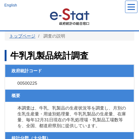
メ
English
イ
ン
コ
ン
テ
ン
ツ
トップページ
調査の説明
に
移
動
牛乳乳製品統計調査
政府統計コード
00500225
概要
本調査は、牛乳、乳製品の生産状況等を調査し、月別の
生乳生産量・用途別処理量、牛乳乳製品の生産量、在庫
量、毎年12月31日現在の牛乳処理場・乳製品工場数等
を、全国、都道府県別に提供しています。
統計分野（大分類）