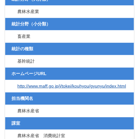
農林水産業
統計分野（小分類）
畜産業
統計の種類
基幹統計
ホームページURL
http://www.maff.go.jp/j/tokei/kouhyou/gyunyu/index.html
担当機関名
農林水産省
課室
農林水産省 消費統計室