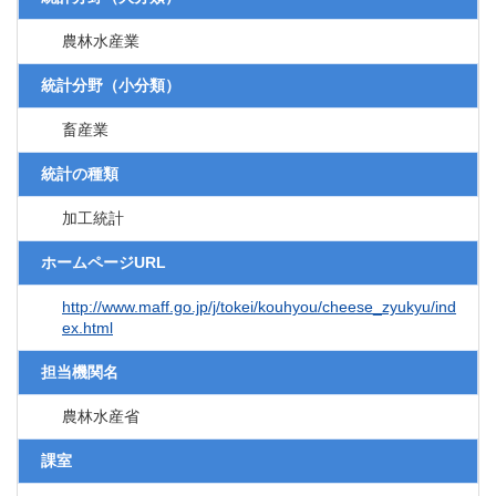
農林水産業
統計分野（小分類）
畜産業
統計の種類
加工統計
ホームページURL
http://www.maff.go.jp/j/tokei/kouhyou/cheese_zyukyu/ind
ex.html
担当機関名
農林水産省
課室