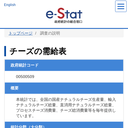
メ
English
イ
ン
コ
ン
テ
ン
ツ
トップページ
調査の説明
に
移
動
チーズの需給表
政府統計コード
00500509
概要
本統計では、全国の国産ナチュラルチーズ生産量、輸入
ナチュラルチーズ総量、直消用ナチュラルチーズ総量、
プロセスチーズ消費量、チーズ総消費量等を毎年提供し
ています。
統計分野（大分類）