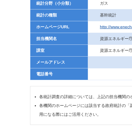
統計分野（小分類）
ガス
統計の種類
基幹統計
ホームページURL
http://www.enecho
担当機関名
資源エネルギー
課室
資源エネルギー
メールアドレス
電話番号
各統計調査の詳細については、上記の担当機関の
各機関のホームページには該当する政府統計の「
用になる際にはご活用ください。