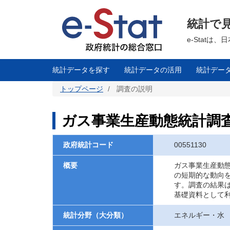
メ
イ
ン
統計で
コ
ン
テ
e-Stat
ン
ツ
に
移
統計データを探す
統計データの活用
統計デー
動
トップページ
調査の説明
ガス事業生産動態統計調
政府統計コード
00551130
概要
ガス事業生産動
の短期的な動向
す。調査の結果
基礎資料として
統計分野（大分類）
エネルギー・水