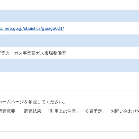
.meti.go.jp/statistics/gas/ga001/
庁
庁電力・ガス事業部ガス市場整備室
ホームページを参照してください。
調査概要」「調査結果」「利用上の注意」「公表予定」「お問い合わせ