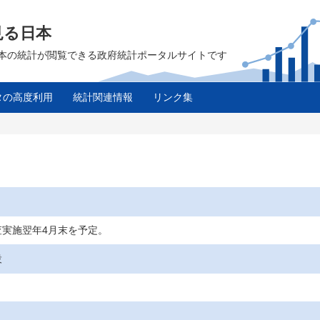
見る日本
は、日本の統計が閲覧できる政府統計ポータルサイトです
タの高度利用
統計関連情報
リンク集
査実施翌年4月末を予定。
設