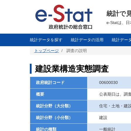
メ
イ
ン
統計で
コ
ン
テ
e-Stat
ン
ツ
に
移
統計データを探す
統計データの活用
統計デー
動
トップページ
調査の説明
建設業構造実態調査
政府統計コード
00600030
概要
公表期日は、調
統計分野（大分類）
住宅・土地・建
統計分野（小分類）
建設
統計の種類
一般統計