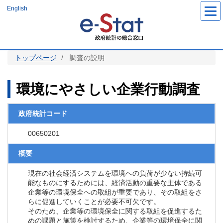
メ
English
イ
ン
コ
ン
テ
ン
ツ
トップページ
調査の説明
に
移
動
環境にやさしい企業行動調査
政府統計コード
00650201
概要
現在の社会経済システムを環境への負荷が少ない持続可
能なものにするためには、経済活動の重要な主体である
企業等の環境保全への取組が重要であり、その取組をさ
らに促進していくことが必要不可欠です。
そのため、企業等の環境保全に関する取組を促進するた
めの課題と施策を検討するため、企業等の環境保全に関