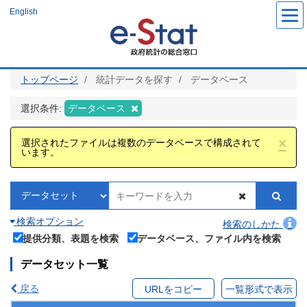
メ
English
イ
ン
コ
ン
テ
ン
ツ
トップページ
統計データを探す
データベース
に
移
動
選択条件:
データベース
×
選択されたファイルは複数のデータベースで構成されて
います。
検索オプション
検索のしかた
提供分類、表題を検索
データベース、ファイル内を検索
データセット一覧
戻る
URLをコピー
一覧形式で表示