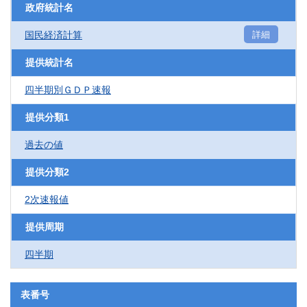
政府統計名
国民経済計算
詳細
提供統計名
四半期別ＧＤＰ速報
提供分類1
過去の値
提供分類2
2次速報値
提供周期
四半期
表番号