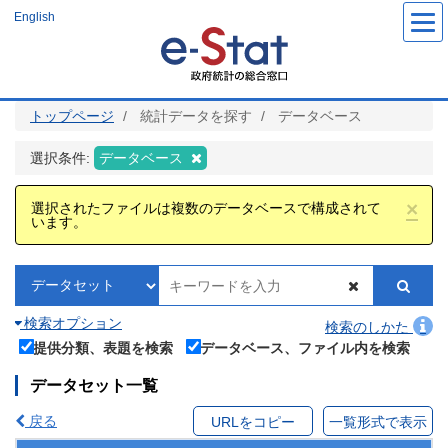
メ
English
イ
ン
コ
ン
テ
ン
ツ
トップページ
統計データを探す
データベース
に
移
動
選択条件:
データベース
×
選択されたファイルは複数のデータベースで構成されて
います。
検索オプション
検索のしかた
提供分類、表題を検索
データベース、ファイル内を検索
データセット一覧
戻る
URLをコピー
一覧形式で表示