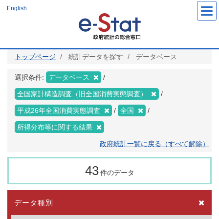
メ
English
イ
ン
コ
ン
テ
ン
ツ
トップページ
統計データを探す
データベース
に
移
動
選択条件:
データベース
全国家計構造調査（旧全国消費実態調査）
平成26年全国消費実態調査
全国
所得分布等に関する結果
政府統計一覧に戻る（すべて解除）
43
件のデータ
データ種別