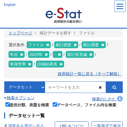
メ
English
イ
ン
コ
ン
テ
ン
ツ
トップページ
統計データを探す
ファイル
に
移
動
選択条件:
ファイル
家計調査
家計調査
年次
2023年
-
家計収支編
単身世帯
詳細結果表
政府統計一覧に戻る（すべて解除）
検索オプション
検索のしかた
提供分類、表題を検索
データベース、ファイル内を検索
データセット一覧
調査年を選択へ戻る
URLをコピー
一覧形式で表示