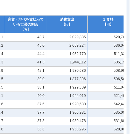
家賃・地代を支払って
消費支出
1 食料
いる世帯の割合
【円】
【円】
【％】
.1
43.7
2,029,835
520,767
.2
45.0
2,059,224
536,042
.4
44.4
1,952,770
511,321
.3
41.3
1,944,112
505,190
.9
42.1
1,930,686
508,997
.5
39.0
1,877,396
506,568
.5
38.1
1,929,309
511,044
.1
40.0
1,944,019
521,496
.6
37.6
1,920,680
542,443
.4
37.7
1,906,931
535,003
.7
37.3
1,939,478
531,681
.8
36.6
1,953,996
528,805