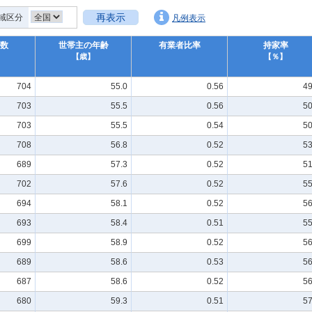
再表示
域区分
凡例表示
数
世帯主の年齢
有業者比率
持家率
】
【歳】
【％】
704
55.0
0.56
49
703
55.5
0.56
50
703
55.5
0.54
50
708
56.8
0.52
53
689
57.3
0.52
51
702
57.6
0.52
55
694
58.1
0.52
56
693
58.4
0.51
55
699
58.9
0.52
56
689
58.6
0.53
56
687
58.6
0.52
56
680
59.3
0.51
57