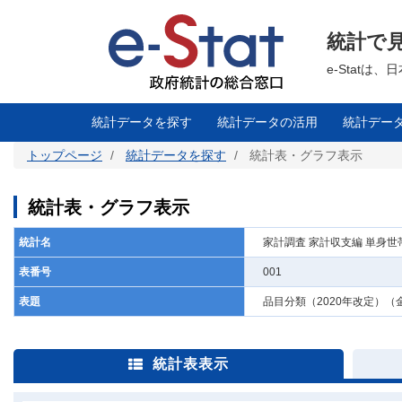
メ
イ
ン
統計で
コ
ン
テ
e-Stat
ン
ツ
に
移
統計データを探す
統計データの活用
統計デー
動
トップページ
統計データを探す
統計表・グラフ表示
統計表・グラフ表示
統計名
家計調査 家計収支編 単身世
表番号
001
表題
品目分類（2020年改定）（
統計表表示