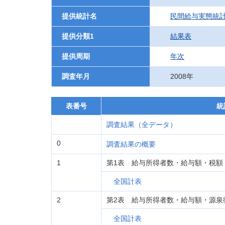
提供統計名
民間給与実態統
提供分類1
結果表
提供周期
年次
調査年月
2008年
表番号
統
調査結果（全データ）
0
調査結果の概要
1
第1表 給与所得者数・給与額・税額
全国計表
2
第2表 給与所得者数・給与額・源泉
全国計表