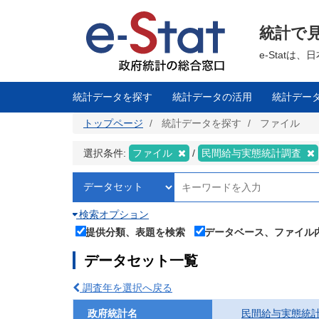
メ
イ
ン
統計で
コ
ン
テ
e-Stat
ン
ツ
に
移
統計データを探す
統計データの活用
統計デー
動
トップページ
統計データを探す
ファイル
選択条件:
ファイル
民間給与実態統計調査
検索オプション
提供分類、表題を検索
データベース、ファイル
データセット一覧
調査年を選択へ戻る
政府統計名
民間給与実態統