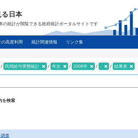
見る日本
は、日本の統計が閲覧できる政府統計ポータルサイトです
タの高度利用
統計関連情報
リンク集
民間給与実態統計
年次
2008年
-
結果表
内を検索
計調査