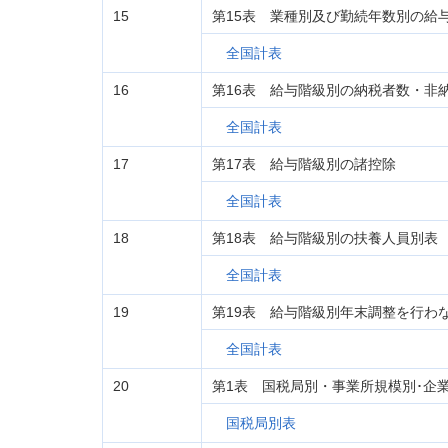
15
第15表 業種別及び勤続年数別の給
全国計表
16
第16表 給与階級別の納税者数・非
全国計表
17
第17表 給与階級別の諸控除
全国計表
18
第18表 給与階級別の扶養人員別表
全国計表
19
第19表 給与階級別年末調整を行わ
全国計表
20
第1表 国税局別・事業所規模別･企
国税局別表