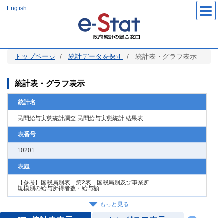
メ
English
イ
ン
コ
ン
テ
ン
ツ
トップページ
統計データを探す
統計表・グラフ表示
に
移
動
統計表・グラフ表示
統計名
民間給与実態統計調査 民間給与実態統計 結果表
表番号
10201
表題
【参考】国税局別表 第2表 国税局別及び事業所
規模別の給与所得者数・給与額
もっと見る