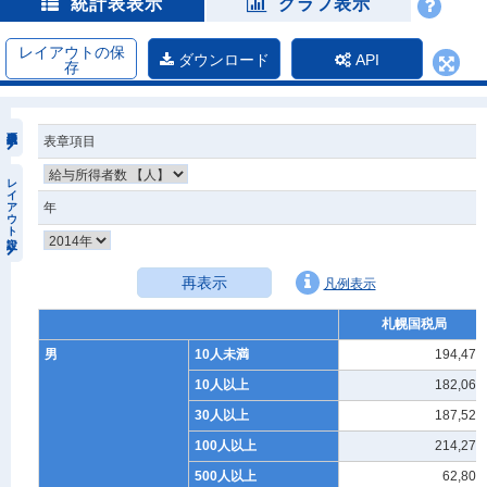
統計表表示
グラフ表示
レイアウトの保
ダウンロード
API
存
表章項目
レイアウト設定
年
再表示
凡例表示
札幌国税局
男
10人未満
194,472
10人以上
182,066
30人以上
187,524
100人以上
214,272
500人以上
62,801