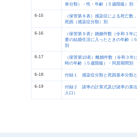
単分類）・性・年齢（５歳階級）別
6-15
（保管第８表）感染症による死亡数
死因（感染症分類）別
6-16
（保管第９表）婚姻件数（令和３年
妻の結婚生活に入ったときの年齢（
別
6-17
（保管第10表）離婚件数（令和３年
時の年齢（５歳階級）・同居期間別
6-18
付録１ 感染症分類と死因基本分類
6-19
付録２ 諸率の計算式及び諸率の算
人口）