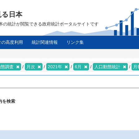
見る日本
は、日本の統計が閲覧できる政府統計ポータルサイトです
タの高度利用
統計関連情報
リンク集
動態調査
月次
2021年
6月
人口動態統計
月
内を検索