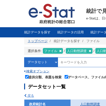
メ
イ
ン
統計で
コ
ン
テ
e-Stat
ン
ツ
に
移
統計データを探す
統計データの活用
統計デー
動
トップページ
統計データを探す
ファイル
選択条件:
ファイル
人口動態調査
人口
検索オプション
提供分類、表題を検索
データベース、ファイル
データセット一覧
戻る
政府統計名
人口動態調査