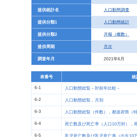
提供統計名
人口動態調査
提供分類1
人口動態統計
提供分類2
月報（概数）
提供周期
月次
調査年月
2021年6月
表番号
統
6-1
人口動態総覧－対前年比較－
6-2
人口動態総覧，月別
6-3
人口動態総覧（件数），都道府県（
6-4
死亡数及び死亡率（人口10万対），
6-5
乳児死亡数及び乳児死亡率（出生10