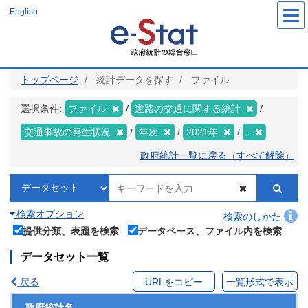
メ
English
イ
ン
コ
ン
テ
ン
ツ
トップページ
統計データを探す
ファイル
に
移
動
選択条件:
ファイル
道路の交通に関する統計
交通事故の発生状況
年次
2021年
-
政府統計一覧に戻る（すべて解除）
検索オプション
検索のしかた
提供分類、表題を検索
データベース、ファイル内を検索
データセット一覧
戻る
URLをコピー
一覧形式で表示
政府統計名