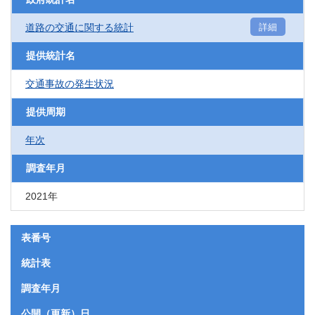
道路の交通に関する統計
詳細
提供統計名
交通事故の発生状況
提供周期
年次
調査年月
2021年
表番号
統計表
調査年月
公開（更新）日