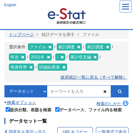
メ
English
イ
ン
コ
ン
テ
ン
ツ
トップページ
統計データを探す
ファイル
に
移
動
選択条件:
ファイル
家計調査
家計調査
年次
2021年
-
家計収支編
単身世帯
詳細結果表
政府統計一覧に戻る（すべて解除）
検索オプション
検索のしかた
提供分類、表題を検索
データベース、ファイル内を検索
データセット一覧
調査年を選択へ戻る
URLをコピー
一覧形式で表示