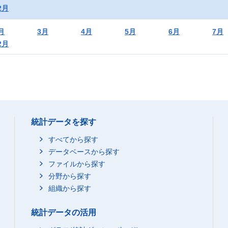
2月
月
3月
4月
5月
6月
7月
2月
統計データを探す
すべてから探す
データベースから探す
ファイルから探す
分野から探す
組織から探す
統計データの活用