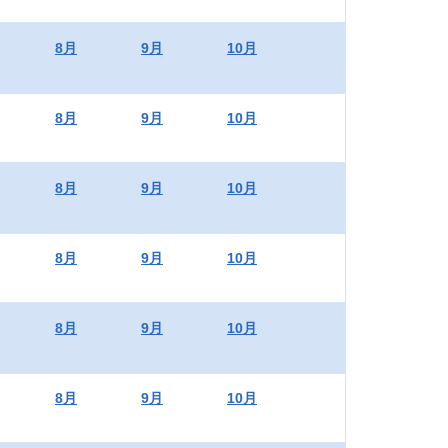
8月
9月
10月
8月
9月
10月
8月
9月
10月
8月
9月
10月
8月
9月
10月
8月
9月
10月