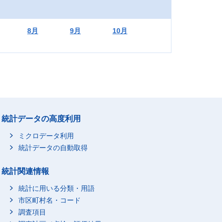
8月
9月
10月
統計データの高度利用
ミクロデータ利用
統計データの自動取得
統計関連情報
統計に用いる分類・用語
市区町村名・コード
調査項目