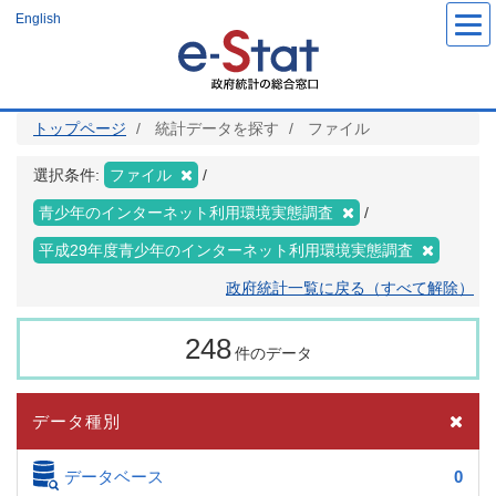
メ
English
イ
ン
コ
ン
テ
ン
ツ
トップページ
統計データを探す
ファイル
に
移
動
選択条件:
ファイル
青少年のインターネット利用環境実態調査
平成29年度青少年のインターネット利用環境実態調査
政府統計一覧に戻る（すべて解除）
248
件のデータ
データ種別
データベース
0