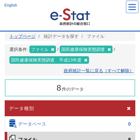
メ
English
イ
ン
コ
ン
テ
ン
ツ
トップページ
統計データを探す
ファイル
に
移
動
選択条件:
ファイル
国民健康保険実態調査
国民健康保険実態調査 平成13年度
政府統計一覧に戻る（すべて解除）
8
件のデータ
データ種別
データベース
0
ファイル
8