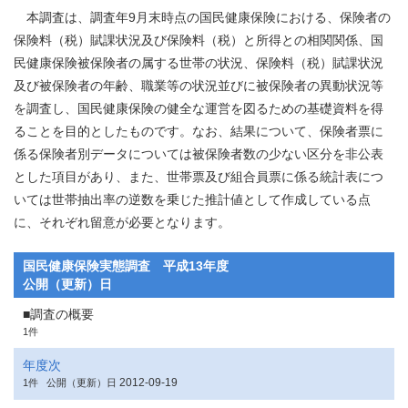
本調査は、調査年9月末時点の国民健康保険における、保険者の
保険料（税）賦課状況及び保険料（税）と所得との相関関係、国
民健康保険被保険者の属する世帯の状況、保険料（税）賦課状況
及び被保険者の年齢、職業等の状況並びに被保険者の異動状況等
を調査し、国民健康保険の健全な運営を図るための基礎資料を得
ることを目的としたものです。なお、結果について、保険者票に
係る保険者別データについては被保険者数の少ない区分を非公表
とした項目があり、また、世帯票及び組合員票に係る統計表につ
いては世帯抽出率の逆数を乗じた推計値として作成している点
に、それぞれ留意が必要となります。
国民健康保険実態調査 平成13年度
公開（更新）日
■調査の概要
1件
年度次
2012-09-19
1件
公開（更新）日