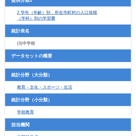
提供分類3
2 学年（年齢）別，所在市町村の人口規模
（学科）別の学習費
統計表名
(3)中学校
データセットの概要
統計分野（大分類）
教育・文化・スポーツ・生活
統計分野（小分類）
学校教育
担当機関