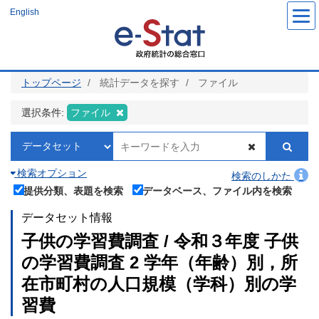
メ
English
イ
ン
コ
ン
テ
ン
ツ
トップページ
統計データを探す
ファイル
に
移
動
選択条件:
ファイル
検索オプション
検索のしかた
提供分類、表題を検索
データベース、ファイル内を検索
データセット情報
子供の学習費調査 / 令和３年度 子供
の学習費調査 2 学年（年齢）別，所
在市町村の人口規模（学科）別の学
習費