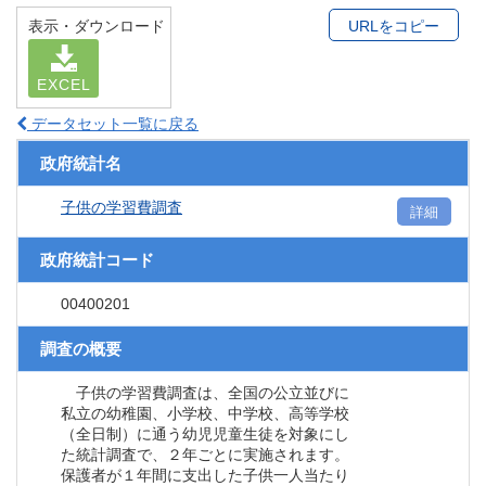
表示・ダウンロード
URLをコピー
EXCEL
データセット一覧に戻る
政府統計名
子供の学習費調査
詳細
政府統計コード
00400201
調査の概要
子供の学習費調査は、全国の公立並びに
私立の幼稚園、小学校、中学校、高等学校
（全日制）に通う幼児児童生徒を対象にし
た統計調査で、２年ごとに実施されます。
保護者が１年間に支出した子供一人当たり