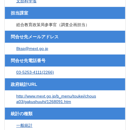
文部科学省
担当課室
総合教育政策局参事官（調査企画担当）
問合せ先メールアドレス
8ksp@mext.go.jp
問合せ先電話番号
03-5253-4111(2266)
政府統計URL
http://www.mext.go.jp/b_menu/toukei/chous
a03/gakushuuhi/1268091.htm
統計の種類
一般統計