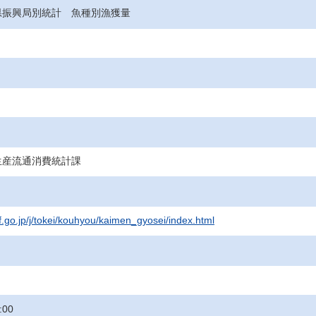
県振興局別統計 魚種別漁獲量
生産流通消費統計課
f.go.jp/j/tokei/kouhyou/kaimen_gyosei/index.html
:00