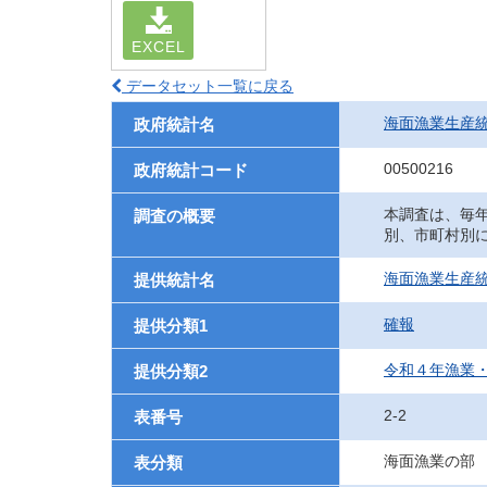
EXCEL
データセット一覧に戻る
海面漁業生産
政府統計名
00500216
政府統計コード
本調査は、毎
調査の概要
別、市町村別
海面漁業生産
提供統計名
確報
提供分類1
令和４年漁業
提供分類2
2-2
表番号
海面漁業の部
表分類