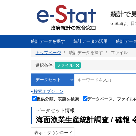
メ
イ
ン
統計で
コ
ン
テ
e-Stat
ン
ツ
に
移
統計データを探す
統計データの活用
統計デー
動
トップページ
統計データを探す
ファイル
選択条件:
ファイル
検索オプション
提供分類、表題を検索
データベース、ファイル
データセット情報
海面漁業生産統計調査 / 確報
表示・ダウンロード