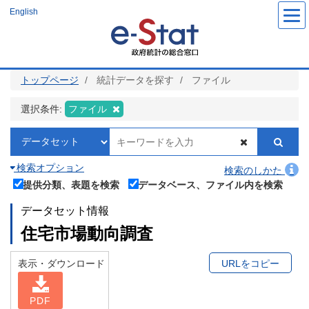
メ
English
イ
ン
コ
ン
テ
ン
ツ
トップページ
統計データを探す
ファイル
に
移
動
選択条件:
ファイル
検索オプション
検索のしかた
提供分類、表題を検索
データベース、ファイル内を検索
データセット情報
住宅市場動向調査
表示・ダウンロード
URLをコピー
PDF