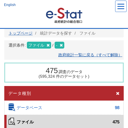
メ
English
イ
ン
コ
ン
テ
ン
ツ
トップページ
統計データを探す
ファイル
に
移
動
選択条件:
ファイル
-
政府統計一覧に戻る（すべて解除）
475
調査のデータ
(595,324 件のデータセット)
データ種別
データベース
98
ファイル
475