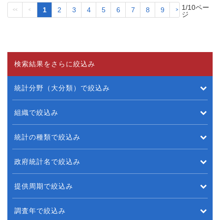
1/10ペー
1
2
3
4
5
6
7
8
9
<<
<
>
>>
ジ
検索結果をさらに絞込み
統計分野（大分類）で絞込み
組織で絞込み
統計の種類で絞込み
政府統計名で絞込み
提供周期で絞込み
調査年で絞込み