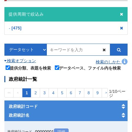
提供周期で絞込み
-
475
検索オプション
検索のしかた
提供分類、表題を検索
データベース、ファイル内を検索
政府統計一覧
1/10ペー
1
2
3
4
5
6
7
8
9
<<
<
>
>>
ジ
政府統計コード
政府統計名
00000001
政府統計コード
詳細