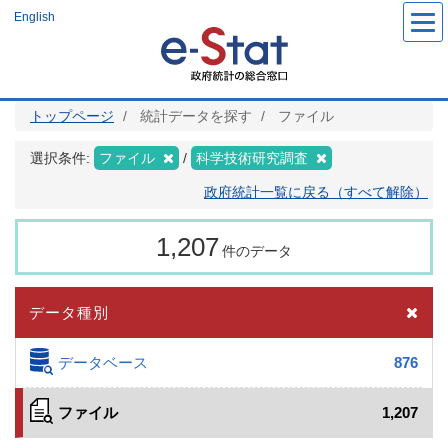
メ
English
イ
ン
コ
ン
テ
ン
ツ
トップページ
統計データを探す
ファイル
に
移
動
選択条件:
ファイル
科学技術研究調査
政府統計一覧に戻る（すべて解除）
1,207
件のデータ
データ種別
データベース
876
ファイル
1,207