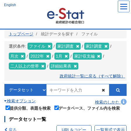
メ
English
イ
ン
コ
ン
テ
ン
ツ
トップページ
統計データを探す
ファイル
に
移
動
選択条件:
ファイル
家計調査
家計調査
月次
2022年
1月
家計収支編
二人以上の世帯
詳細結果表
政府統計一覧に戻る（すべて解除）
検索オプション
検索のしかた
提供分類、表題を検索
データベース、ファイル内を検索
データセット一覧
戻る
URLをコピー
一覧形式で表示