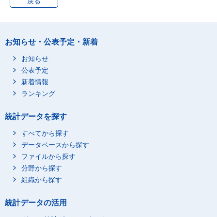
戻る
1987年10月
***
-
1987年11月
***
-
1987年12月
***
-
お知らせ・公表予定・新着
1988年1月
***
-
お知らせ
1988年2月
***
-
公表予定
1988年3月
***
-
新着情報
1988年4月
***
-
ランキング
1988年5月
***
-
統計データを探す
1988年6月
***
-
1988年7月
***
-
すべてから探す
1988年8月
***
-
データベースから探す
ファイルから探す
1988年9月
***
-
分野から探す
1988年10月
***
-
組織から探す
1988年11月
***
-
1988年12月
***
-
統計データの活用
1989年1月
***
-