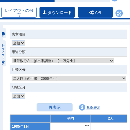
レイアウトの保
ダウンロード
API
存
表章項目
レイアウト設定
用途分類
世帯区分
地域区分
再表示
凡例表示
平均
2人
1985年1月
***
-