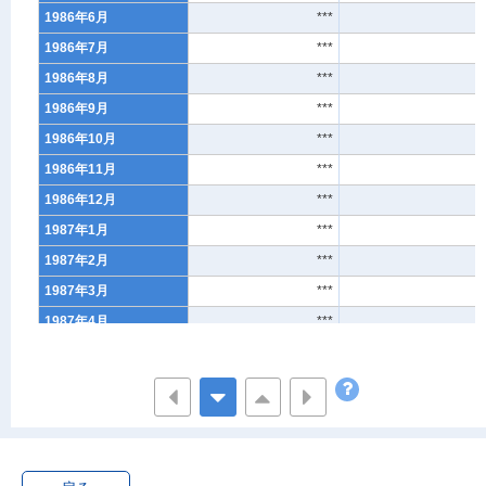
1986年6月
***
-
1986年7月
***
-
1986年8月
***
-
1986年9月
***
-
1986年10月
***
-
1986年11月
***
-
1986年12月
***
-
1987年1月
***
-
1987年2月
***
-
1987年3月
***
-
1987年4月
***
-
1987年5月
***
-
1987年6月
***
-
1987年7月
***
-
1987年8月
***
-
1987年9月
***
-