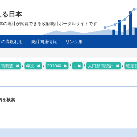
見る日本
は、日本の統計が閲覧できる政府統計ポータルサイトです
タの高度利用
統計関連情報
リンク集
動態調査
年次
2010年
-
人口動態統計
確定
内を検索