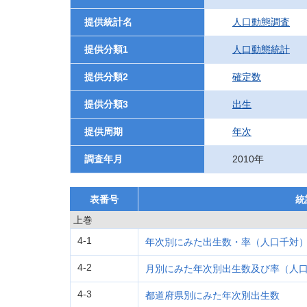
提供統計名
人口動態調査
提供分類1
人口動態統計
提供分類2
確定数
提供分類3
出生
提供周期
年次
調査年月
2010年
表番号
統
上巻
4-1
年次別にみた出生数・率（人口千対
4-2
月別にみた年次別出生数及び率（人
4-3
都道府県別にみた年次別出生数