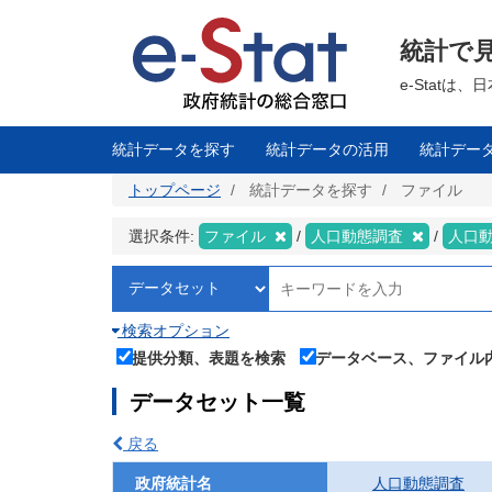
メ
イ
ン
統計で
コ
ン
テ
e-Stat
ン
ツ
に
移
統計データを探す
統計データの活用
統計デー
動
トップページ
統計データを探す
ファイル
選択条件:
ファイル
人口動態調査
人口
検索オプション
提供分類、表題を検索
データベース、ファイル
データセット一覧
戻る
政府統計名
人口動態調査