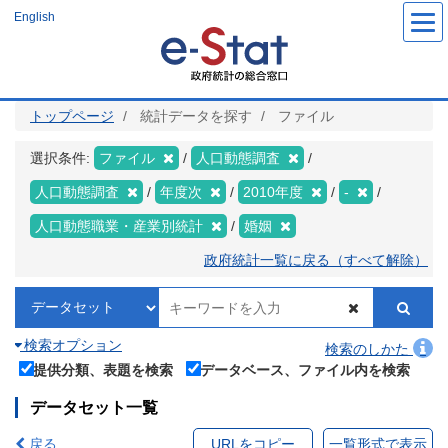
メ
English
イ
ン
コ
ン
テ
ン
ツ
トップページ
統計データを探す
ファイル
に
移
動
選択条件:
ファイル
人口動態調査
人口動態調査
年度次
2010年度
-
人口動態職業・産業別統計
婚姻
政府統計一覧に戻る（すべて解除）
検索オプション
検索のしかた
提供分類、表題を検索
データベース、ファイル内を検索
データセット一覧
戻る
URLをコピー
一覧形式で表示