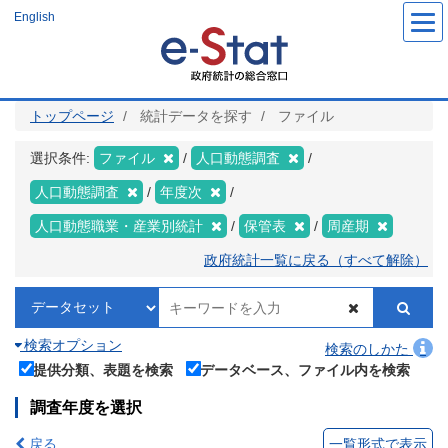
メ
English
イ
ン
コ
ン
テ
ン
ツ
トップページ
統計データを探す
ファイル
に
移
動
選択条件:
ファイル
人口動態調査
人口動態調査
年度次
人口動態職業・産業別統計
保管表
周産期
政府統計一覧に戻る（すべて解除）
検索オプション
検索のしかた
提供分類、表題を検索
データベース、ファイル内を検索
調査年度を選択
戻る
一覧形式で表示