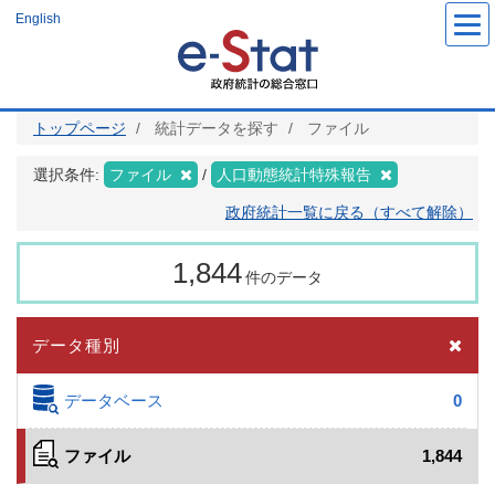
メ
English
イ
ン
コ
ン
テ
ン
ツ
トップページ
統計データを探す
ファイル
に
移
動
選択条件:
ファイル
人口動態統計特殊報告
政府統計一覧に戻る（すべて解除）
1,844
件のデータ
データ種別
データベース
0
ファイル
1,844