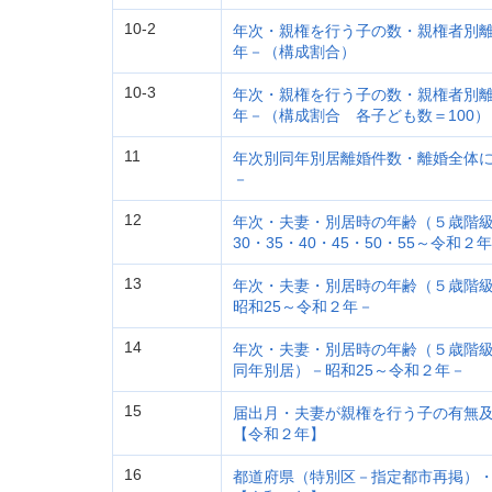
10-2
年次・親権を行う子の数・親権者別離
年－（構成割合）
10-3
年次・親権を行う子の数・親権者別離
年－（構成割合 各子ども数＝100）
11
年次別同年別居離婚件数・離婚全体に
－
12
年次・夫妻・別居時の年齢（５歳階級
30・35・40・45・50・55～令和２
13
年次・夫妻・別居時の年齢（５歳階
昭和25～令和２年－
14
年次・夫妻・別居時の年齢（５歳階
同年別居）－昭和25～令和２年－
15
届出月・夫妻が親権を行う子の有無
【令和２年】
16
都道府県（特別区－指定都市再掲）