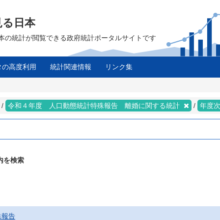
見る日本
は、日本の統計が閲覧できる政府統計ポータルサイトです
タの高度利用
統計関連情報
リンク集
令和４年度 人口動態統計特殊報告 離婚に関する統計
年度
内を検索
殊報告