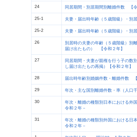
24
同居期間・別居期間別離婚件数 【
25-1
夫妻・届出時年齢（５歳階級）・別居
25-2
夫妻・届出時年齢（５歳階級）・別
26
別居時の夫妻の年齢（５歳階級）別
届け出たもの） 【令和２年】
27
同居期間・夫妻が親権を行う子の数
し届け出たもの再掲）【令和２年】
28
届出時年齢別婚姻件数・離婚件数 
29
年次・主な国別離婚件数・率（人口千
30
年次・離婚の種類別日本における外国
令和２年－
31
年次・離婚の種類別外国における日本
令和２年－