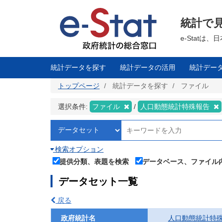
メ
イ
ン
統計で
コ
ン
テ
e-Stat
ン
ツ
に
移
統計データを探す
統計データの活用
統計デー
動
トップページ
統計データを探す
ファイル
選択条件:
ファイル
人口動態統計特殊報告
検索オプション
提供分類、表題を検索
データベース、ファイル
データセット一覧
戻る
政府統計名
人口動態統計特