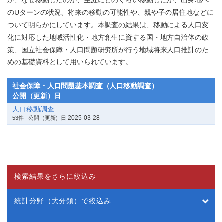
か、なぜ移動したのか、生涯にどのくらい移動したか、出身地へ
のUターンの状況、将来の移動の可能性や、親や子の居住地などに
ついて明らかにしています。本調査の結果は、移動による人口変
化に対応した地域活性化・地方創生に資する国・地方自治体の政
策、国立社会保障・人口問題研究所が行う地域将来人口推計のた
めの基礎資料として用いられています。
社会保障・人口問題基本調査（人口移動調査）
公開（更新）日
人口移動調査
2025-03-28
53件
公開（更新）日
検索結果をさらに絞込み
統計分野（大分類）で絞込み