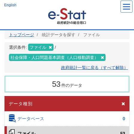
メ
English
イ
ン
コ
ン
テ
ン
ツ
トップページ
統計データを探す
ファイル
に
移
動
選択条件:
ファイル
社会保障・人口問題基本調査（人口移動調査）
政府統計一覧に戻る（すべて解除）
53
件のデータ
データ種別
データベース
0
ファイル
53