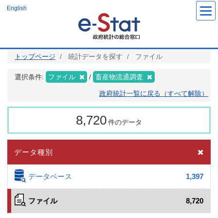
メ
English
イ
ン
コ
ン
テ
ン
ツ
トップページ
統計データを探す
ファイル
に
移
動
選択条件:
ファイル
畜産物流通調査
政府統計一覧に戻る（すべて解除）
8,720
件のデータ
データ種別
データベース
1,397
ファイル
8,720